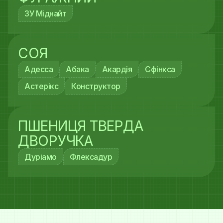
ЗУ Міднайт
СОЯ
Адесса
Абака
Акардія
Сфінкса
Астерікс
Конструктор
ПШЕНИЦЯ ТВЕРДА
ДВОРУЧКА
Дуріамо
Флексадур