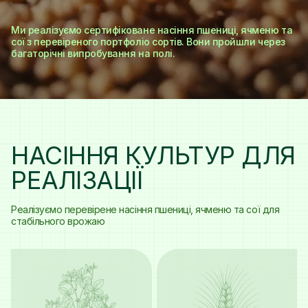
КАР'ЄРА
Ми реалізуємо сертифіковане насіння пшениці, ячменю та
сої з перевіреного портфоліо сортів. Вони пройшли через
КОНТАКТИ
багаторічні випробування на полі.
Кабінет виробника
НАСІННЯ КУЛЬТУР ДЛЯ
Кабінет охорони праці
РЕАЛІЗАЦІЇ
+380504326718
Реалізуємо перевірене насіння пшениці, ячменю та сої для
office@zahbug.com.ua
стабільного врожаю
Львівська обл., Шептицький р-н, с. Павлів, просп.
Юності, 39, 80250