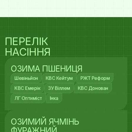
ПЕРЕЛІК
НАСІННЯ
ОЗИМА ПШЕНИЦЯ
Шевіньйон
КВС Кейтум
РЖТ Реформ
КВС Емерік
ЗУ Віллем
КВС Донован
ЛГ Оптиміст
Інка
ОЗИМИЙ ЯЧМІНЬ
ФУРАЖНИЙ